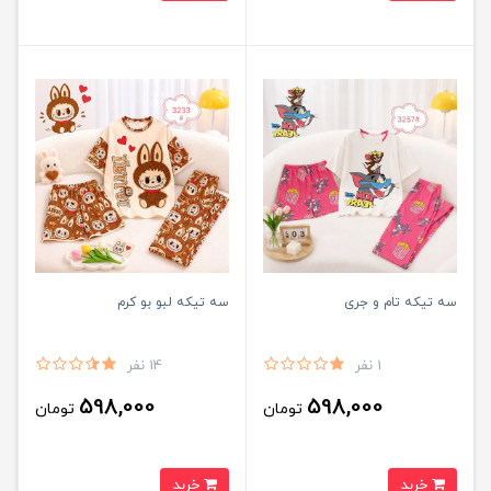
سه تیکه تام و جری
سه تیکه لبو بو کرم
1 نفر
14 نفر
598,000
598,000
تومان
تومان
خرید
خرید