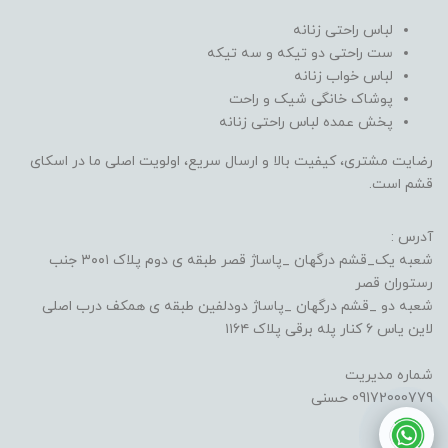
لباس راحتی زنانه
ست راحتی دو تیکه و سه تیکه
لباس خواب زنانه
پوشاک خانگی شیک و راحت
پخش عمده لباس راحتی زنانه
رضایت مشتری، کیفیت بالا و ارسال سریع، اولویت اصلی ما در اسکای
قشم است.
آدرس :
شعبه یک_قشم درگهان _پاساژ قصر طبقه ی دوم پلاک ۳۰۰۱ جنب
رستوران قصر
شعبه دو _قشم درگهان _پاساژ دودلفین طبقه ی همکف درب اصلی
لاین یاس ۶ کنار پله برقی پلاک ۱۱۶۴
شماره مدیریت
09172000779 حسنی