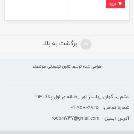
خرید
برگشت به بالا
طراحی شده توسط کانون تبلیغاتی هوشمند
قشم_درگهان _پاساژ نور _طبقه ی اول پلاک ۲۱۴
شماره تماس:
09175806825
آدرس ایمیل:
roobin747@gmail.com