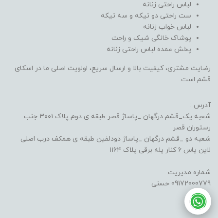
لباس راحتی زنانه
ست راحتی دو تیکه و سه تیکه
لباس خواب زنانه
پوشاک خانگی شیک و راحت
پخش عمده لباس راحتی زنانه
رضایت مشتری، کیفیت بالا و ارسال سریع، اولویت اصلی ما در اسکای
قشم است.
آدرس :
شعبه یک_قشم درگهان _پاساژ قصر طبقه ی دوم پلاک ۳۰۰۱ جنب
رستوران قصر
شعبه دو _قشم درگهان _پاساژ دودلفین طبقه ی همکف درب اصلی
لاین یاس ۶ کنار پله برقی پلاک ۱۱۶۴
شماره مدیریت
09172000779 حسنی