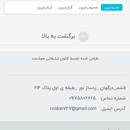
جدیدترین
محبوب‌ترین
گران‌ترین
ارزان‌ترین
برگشت به بالا
طراحی شده توسط کانون تبلیغاتی هوشمند
قشم_درگهان _پاساژ نور _طبقه ی اول پلاک ۲۱۴
شماره تماس:
09175806825
آدرس ایمیل:
roobin747@gmail.com