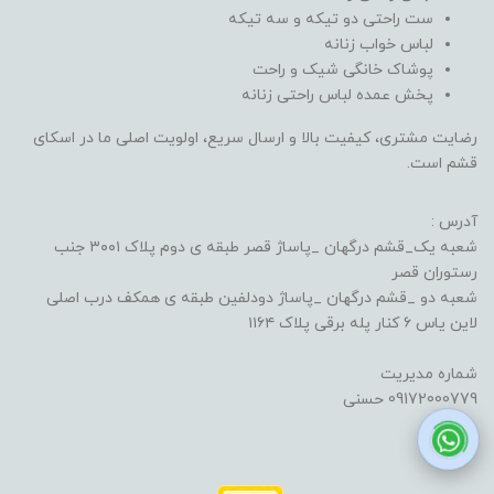
ست راحتی دو تیکه و سه تیکه
لباس خواب زنانه
پوشاک خانگی شیک و راحت
پخش عمده لباس راحتی زنانه
رضایت مشتری، کیفیت بالا و ارسال سریع، اولویت اصلی ما در اسکای
قشم است.
آدرس :
شعبه یک_قشم درگهان _پاساژ قصر طبقه ی دوم پلاک ۳۰۰۱ جنب
رستوران قصر
شعبه دو _قشم درگهان _پاساژ دودلفین طبقه ی همکف درب اصلی
لاین یاس ۶ کنار پله برقی پلاک ۱۱۶۴
شماره مدیریت
09172000779 حسنی