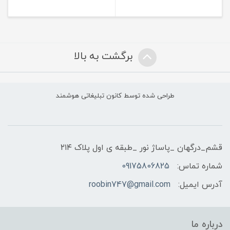
برگشت به بالا
طراحی شده توسط کانون تبلیغاتی هوشمند
قشم_درگهان _پاساژ نور _طبقه ی اول پلاک ۲۱۴
شماره تماس:
09175806825
آدرس ایمیل:
roobin747@gmail.com
درباره ما