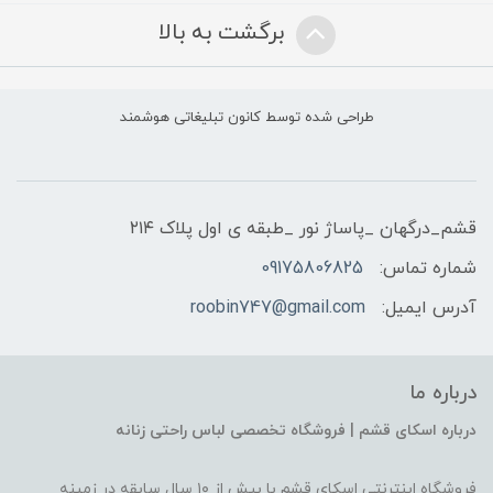
برگشت به بالا
طراحی شده توسط کانون تبلیغاتی هوشمند
قشم_درگهان _پاساژ نور _طبقه ی اول پلاک ۲۱۴
شماره تماس:
09175806825
آدرس ایمیل:
roobin747@gmail.com
درباره ما
درباره اسکای قشم | فروشگاه تخصصی لباس راحتی زنانه
فروشگاه اینترنتی اسکای قشم با بیش از ۱۰ سال سابقه در زمینه