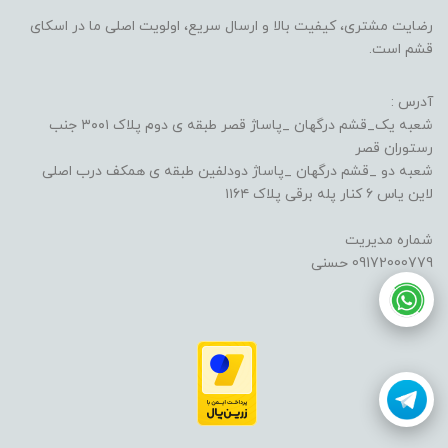
رضایت مشتری، کیفیت بالا و ارسال سریع، اولویت اصلی ما در اسکای
قشم است.
آدرس :
شعبه یک_قشم درگهان _پاساژ قصر طبقه ی دوم پلاک ۳۰۰۱ جنب
رستوران قصر
شعبه دو _قشم درگهان _پاساژ دودلفین طبقه ی همکف درب اصلی
لاین یاس ۶ کنار پله برقی پلاک ۱۱۶۴
شماره مدیریت
09172000779 حسنی