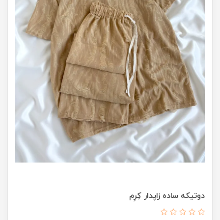
دوتیکه ساده زاپدار کِرِم