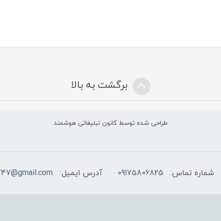
برگشت به بالا
طراحی شده توسط کانون تبلیغاتی هوشمند
شماره تماس:
09175806825
آدرس ایمیل:
747@gmail.com