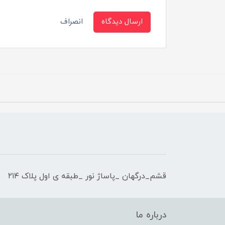
ارسال دیدگاه
انصراف
قشم_درگهان _پاساژ نور _طبقه ی اول پلاک ۲۱۴
درباره ما