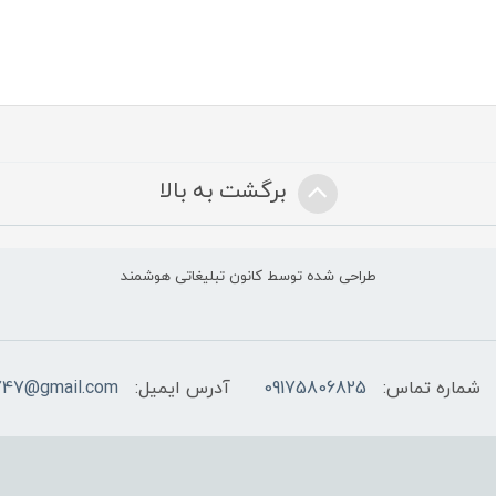
برگشت به بالا
طراحی شده توسط کانون تبلیغاتی هوشمند
شماره تماس:
09175806825
آدرس ایمیل:
747@gmail.com