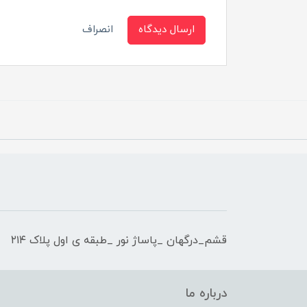
ارسال دیدگاه
انصراف
قشم_درگهان _پاساژ نور _طبقه ی اول پلاک ۲۱۴
درباره ما