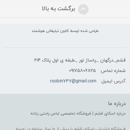
برگشت به بالا
طراحی شده توسط کانون تبلیغاتی هوشمند
قشم_درگهان _پاساژ نور _طبقه ی اول پلاک ۲۱۴
شماره تماس:
09175806825
آدرس ایمیل:
roobin747@gmail.com
درباره ما
درباره اسکای قشم | فروشگاه تخصصی لباس راحتی زنانه
فروشگاه اینترنتی اسکای قشم با بیش از ۱۰ سال سابقه در زمینه