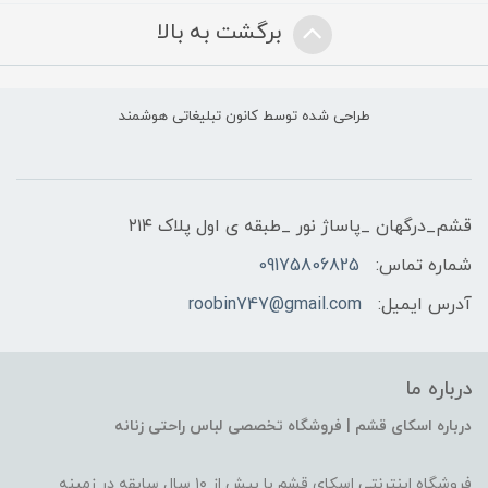
برگشت به بالا
طراحی شده توسط کانون تبلیغاتی هوشمند
قشم_درگهان _پاساژ نور _طبقه ی اول پلاک ۲۱۴
شماره تماس:
09175806825
آدرس ایمیل:
roobin747@gmail.com
درباره ما
درباره اسکای قشم | فروشگاه تخصصی لباس راحتی زنانه
فروشگاه اینترنتی اسکای قشم با بیش از ۱۰ سال سابقه در زمینه