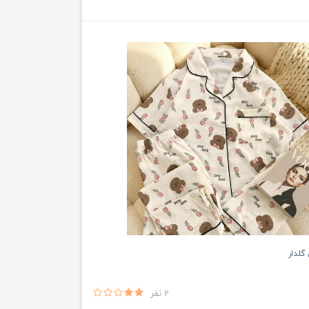
گلدار
2 نفر