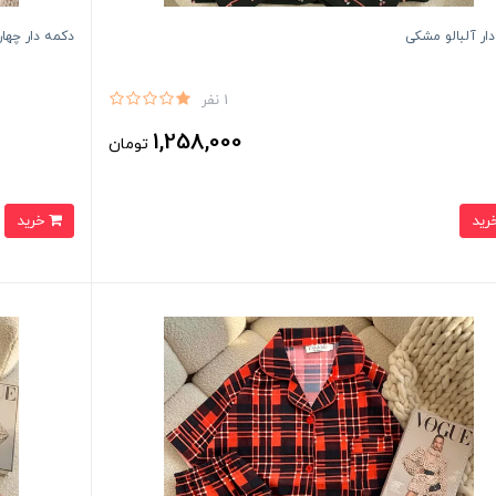
ار آلبالو مشکی
دکمه دار چها
1 نفر
1,258,000
تومان
خرید