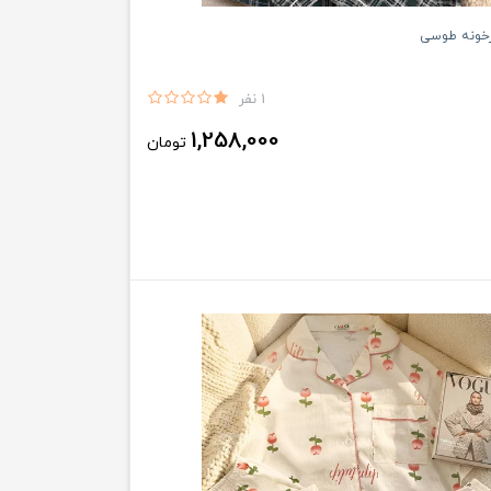
رخونه طوسی
1 نفر
1,258,000
تومان