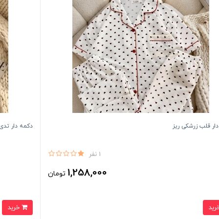
ار قلب زرشکی ریز
دکمه دار تدی
1 نفر
1,258,000
تومان
خرید