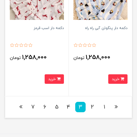
دکمه دار پنگوئن آبی راه راه
دکمه دار اسب قرمز
1,258,000
1,258,000
تومان
تومان
خرید
خرید
7
6
5
4
3
2
1