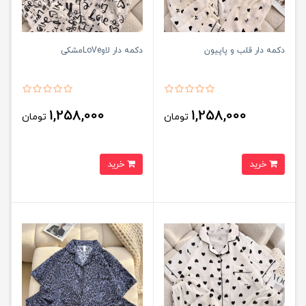
دکمه دار قلب و پاپیون
دکمه دار لاوLoVeمشکی
1,258,000
1,258,000
تومان
تومان
خرید
خرید