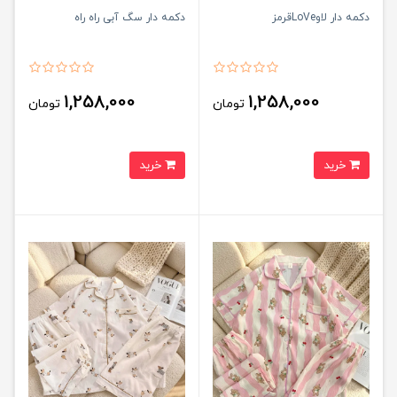
دکمه دار لاوLoVeقرمز
دکمه دار سگ آبی راه راه
1,258,000
1,258,000
تومان
تومان
خرید
خرید