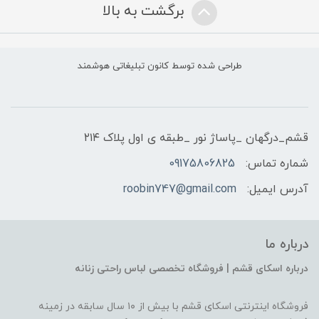
برگشت به بالا
طراحی شده توسط کانون تبلیغاتی هوشمند
قشم_درگهان _پاساژ نور _طبقه ی اول پلاک ۲۱۴
شماره تماس:
09175806825
آدرس ایمیل:
roobin747@gmail.com
درباره ما
درباره اسکای قشم | فروشگاه تخصصی لباس راحتی زنانه
فروشگاه اینترنتی اسکای قشم با بیش از ۱۰ سال سابقه در زمینه