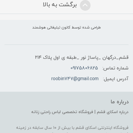
برگشت به بالا
طراحی شده توسط کانون تبلیغاتی هوشمند
قشم_درگهان _پاساژ نور _طبقه ی اول پلاک ۲۱۴
شماره تماس:
09175806825
آدرس ایمیل:
roobin747@gmail.com
درباره ما
درباره اسکای قشم | فروشگاه تخصصی لباس راحتی زنانه
فروشگاه اینترنتی اسکای قشم با بیش از ۱۰ سال سابقه در زمینه