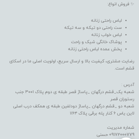
✨ فروش انواع:
لباس راحتی زنانه
ست راحتی دو تیکه و سه تیکه
لباس خواب زنانه
پوشاک خانگی شیک و راحت
پخش عمده لباس راحتی زنانه
رضایت مشتری، کیفیت بالا و ارسال سریع، اولویت اصلی ما در اسکای
قشم است.
آدرس :
شعبه یک_قشم درگهان _پاساژ قصر طبقه ی دوم پلاک ۳۰۰۱ جنب
رستوران قصر
شعبه دو _قشم درگهان _پاساژ دودلفین طبقه ی همکف درب اصلی
لاین یاس ۶ کنار پله برقی پلاک ۱۱۶۴
شماره مدیریت
09172000779 حسنی