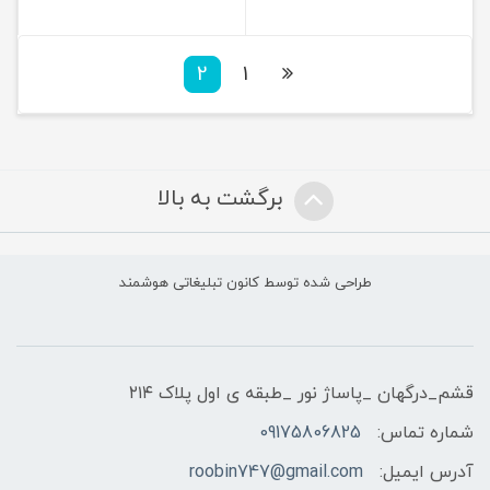
2
1
برگشت به بالا
طراحی شده توسط کانون تبلیغاتی هوشمند
قشم_درگهان _پاساژ نور _طبقه ی اول پلاک ۲۱۴
شماره تماس:
09175806825
آدرس ایمیل:
roobin747@gmail.com