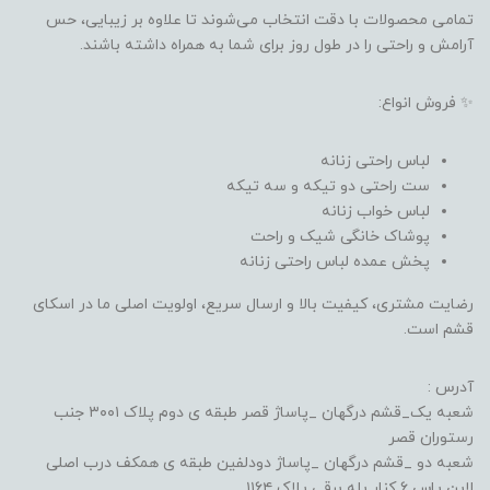
تمامی محصولات با دقت انتخاب می‌شوند تا علاوه بر زیبایی، حس
آرامش و راحتی را در طول روز برای شما به همراه داشته باشند.
✨ فروش انواع:
لباس راحتی زنانه
ست راحتی دو تیکه و سه تیکه
لباس خواب زنانه
پوشاک خانگی شیک و راحت
پخش عمده لباس راحتی زنانه
رضایت مشتری، کیفیت بالا و ارسال سریع، اولویت اصلی ما در اسکای
قشم است.
آدرس :
شعبه یک_قشم درگهان _پاساژ قصر طبقه ی دوم پلاک ۳۰۰۱ جنب
رستوران قصر
شعبه دو _قشم درگهان _پاساژ دودلفین طبقه ی همکف درب اصلی
لاین یاس ۶ کنار پله برقی پلاک ۱۱۶۴