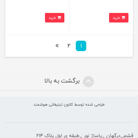
خرید
خرید
2
1
برگشت به بالا
طراحی شده توسط کانون تبلیغاتی هوشمند
قشم_درگهان _پاساژ نور _طبقه ی اول پلاک ۲۱۴